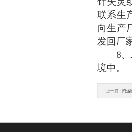
针失灵
联系生
向生产
发回厂
8、
境中。
上一篇 :
鸿运国际