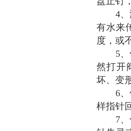
盘止钉
4、测
有水来
度，或
5、使
然打开
坏、变
6、使
样指针
7、仪