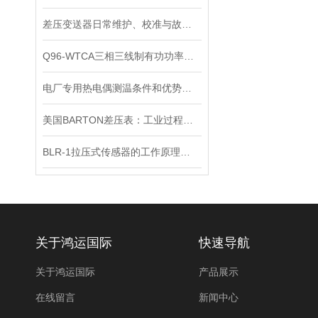
差压变送器日常维护、校准与故障诊断
Q96-WTCA三相三线制有功功率表为电力管理和优化提供了重要的技术支持
电厂专用热电偶测温条件和优势是什么？
美国BARTON差压表：工业过程控制的“精准压差之眼”
BLR-1拉压式传感器的工作原理是什么？来了解一下吧
关于鸿运国际
快速导航
关于鸿运国际
产品展示
在线留言
新闻中心