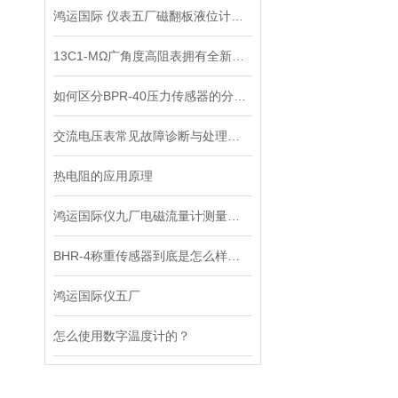
鸿运国际 仪表五厂磁翻板液位计在工业应用中的效率该如何提高？
13C1-MΩ广角度高阻表拥有全新的视野和广阔的应用领域
如何区分BPR-40压力传感器的分辨率和准确率？
交流电压表常见故障诊断与处理方法
热电阻的应用原理
鸿运国际仪九厂电磁流量计测量误差是哪些因素造成的？又可如何解决？
BHR-4称重传感器到底是怎么样的一件产品？
鸿运国际仪五厂
怎么使用数字温度计的？