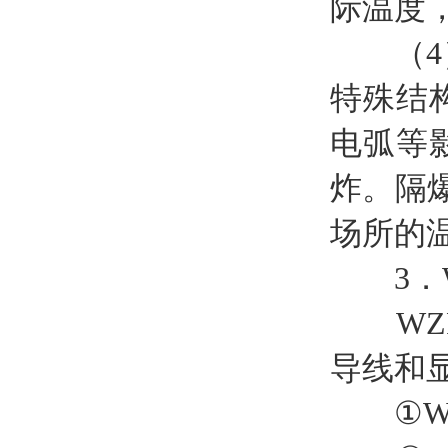
际温度
（4）隔
特殊结
电弧等
炸。隔爆
场所的
3．W
WZP-
导线和
①WZ