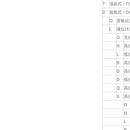
T
顶装式：T
D
底装式：D
O
盲板法
L
液位计
O
无
H
高
L
低
B
高
G
高
D
低
Q
高
S
高
O
H
L