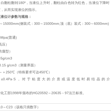
、白翻柱翻转180º，当液位上升时，翻柱由白色转为红色，当液位下降
度，从而实现液位的指示。
板液位计
参数与规格：
15000mm(侧装式：300～15000mm;顶（底）装式：300～6000mm)
5Mpa(普通)
高压）
（防腐型）
5g/cm3
.15 g/cm3（测量界面）
～＋250℃（特殊要求可达450℃）
≤0.4Pa·S，对于粘度大的介质或温度低时易结晶
计。
工部1998年颁布的HG20592～20635－97法兰标准。
示
10～C23（该格只填数字）