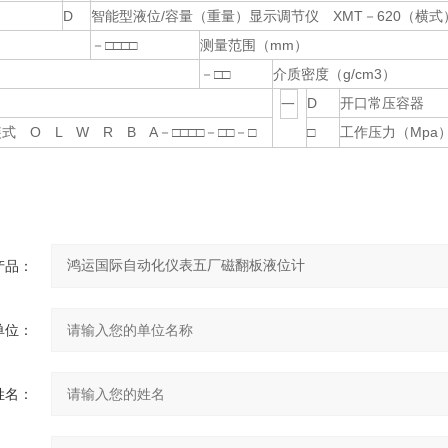
D
智能型液位/容量（重量）显示调节仪 XMT－620（横式
－□□□□
测量范围（mm）
－□□
介质密度（g/cm3）
D
开口常压容器
一
式 O L W R B A－□□□□－□□－□
□
工作压力（Mpa
产品：
单位：
姓名：