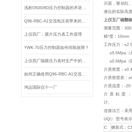
示器，驱动红
浅析D500/8D压力控制器的术语和定义
液位的实际高
上仪五厂
磁翻
Q96-RBC-A1交流电压表带来的便利，有助于确保电气安全
测量范围：300～
上仪四厂：膜片压力表工作原理
精*度：10mm
工作压力：≤2.
YWK-70压力控制器如何排除故障？
≤9.6Mpa（
上仪四厂隔膜压力表对生产中的安全起到了重要的保障作用
≤0.6Mpa
介质密度：≥0.4
如何正确使用Q96-RBC-A1交流电压表？
介质密度差：≥0
介质温度：-20
鸿运国际仪十一厂
介质粘度：
连接法兰：采用化
UQ□ 型号表
C
侧装式：C