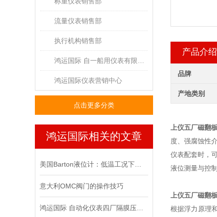
称重仪表销售部
流量仪表销售部
执行机构销售部
产品介绍
鸿运国际 自一船用仪表有限公司
品牌
鸿运国际仪表营销中心
产地类别
点击更多分类
上仪五厂
磁翻
鸿运国际相关的文章
度、强腐蚀性
仪表配套时，
美国Barton液位计：低温工况下的全面保护策略
液位测量与控
意大利OMC阀门的操作技巧
上仪五厂
磁翻
鸿运国际 自动化仪表四厂隔膜压力表与普通压力表有何区别？
根据浮力原理