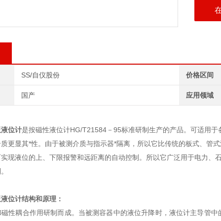
SS/自仪股份
价格区间
国产
应用领域
板液位计
是按磁性液位计HG/T21584－95标准研制生产的产品。可适
介质更显其*性。由于被测介质与指示器*隔离，所以它比传统的板式、管
可实现液位的上、下限报警和远距离的自动控制。所以它广泛用于电力、
制。
板液位计
结构和原理：
和磁性耦合作用研制而成。当被测容器中的液位升降时，液位计主导管中