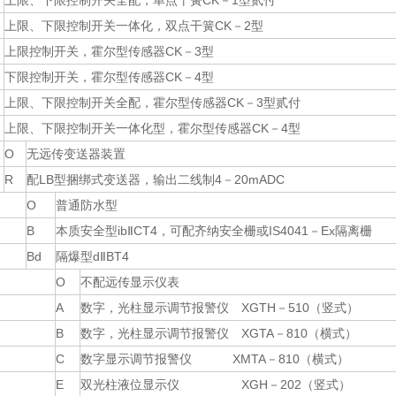
上限、下限控制开关全配，单点干簧CK－1型贰付
上限、下限控制开关一体化，双点干簧CK－2型
上限控制开关，霍尔型传感器CK－3型
下限控制开关，霍尔型传感器CK－4型
上限、下限控制开关全配，霍尔型传感器CK－3型贰付
上限、下限控制开关一体化型，霍尔型传感器CK－4型
O
无远传变送器装置
R
配LB型捆绑式变送器，输出二线制4－20mADC
O
普通防水型
B
本质安全型ibⅡCT4，可配齐纳安全栅或IS4041－Ex隔离栅
Bd
隔爆型dⅡBT4
O
不配远传显示仪表
A
数字，光柱显示调节报警仪 XGTH－510（竖式）
B
数字，光柱显示调节报警仪 XGTA－810（横式）
C
数字显示调节报警仪 XMTA－810（横式）
E
双光柱液位显示仪 XGH－202（竖式）