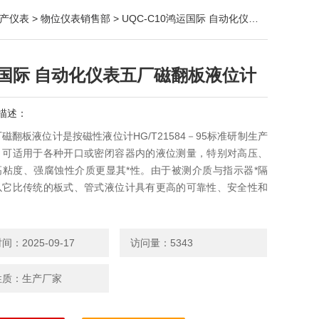
产仪表
>
物位仪表销售部
> UQC-C10鸿运国际 自动化仪表五厂磁翻板液位计
国际 自动化仪表五厂磁翻板液位计
描述：
磁翻板液位计是按磁性液位计HG/T21584－95标准研制生产
。可适用于各种开口或密闭容器内的液位测量，特别对高压、
高粘度、强腐蚀性介质更显其*性。由于被测介质与指示器*隔
以它比传统的板式、管式液位计具有更高的可靠性、安全性和
。
：2025-09-17
访问量：5343
性质：生产厂家